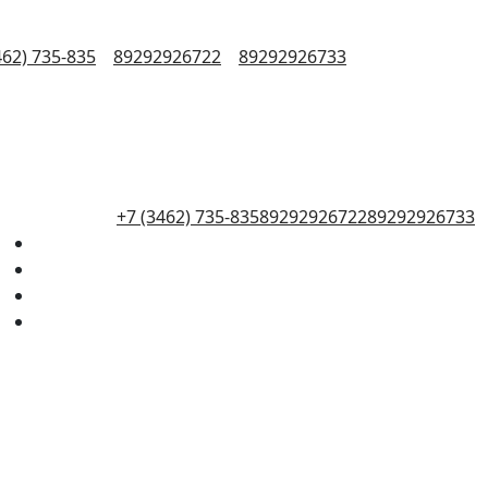
462) 735-835
89292926722
89292926733
+7 (3462) 735-835
89292926722
89292926733