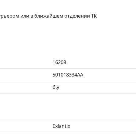
курьером или в ближайшем отделении ТК
16208
501018334AA
б.у
Exlantix