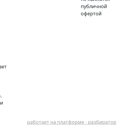
публичной
офертой
вет
.
ли
работает на платформе - разбиратор